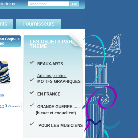
ents
Fournisseurs
an Gogh-La
LES OBJETS PAR
ue)
THEME
BEAUX-ARTS
Artistes peintres
MOTIFS GRAPHIQUES
EN FRANCE
lus
3
GRANDE GUERRE......
1
2
-Suivant>
(bleuet et coquelicot)
POUR LES MUSICIENS