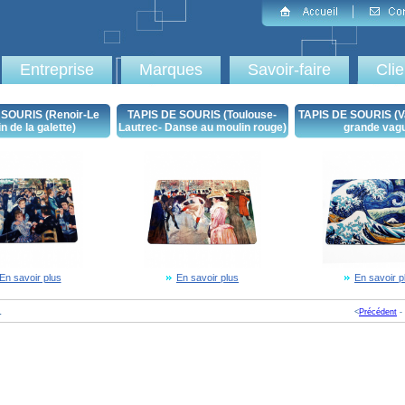
Entreprise
Marques
Savoir-faire
Cli
 SOURIS (Renoir-Le
TAPIS DE SOURIS (Toulouse-
TAPIS DE SOURIS (V
n de la galette)
Lautrec- Danse au moulin rouge)
grande vag
En savoir plus
En savoir plus
En savoir p
.
<
Précédent
-