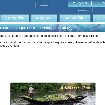
Entreprise
Marques
Savoir-faire
Cli
E-PAGE (BARQUE HORTILLONNAGES D'AMIENS)
ge ou signet, en carton semi-rigide, plastification brillante. Format 5 x 18 cm.
exte explicatif concernant l'emblématique barque à cornet, utilisée autrefois dans l
nnages d'Amiens.