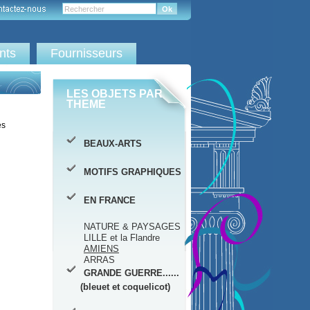
ents
Fournisseurs
LES OBJETS PAR
THEME
es
BEAUX-ARTS
MOTIFS GRAPHIQUES
EN FRANCE
NATURE & PAYSAGES
LILLE et la Flandre
AMIENS
ARRAS
GRANDE GUERRE......
(bleuet et coquelicot)