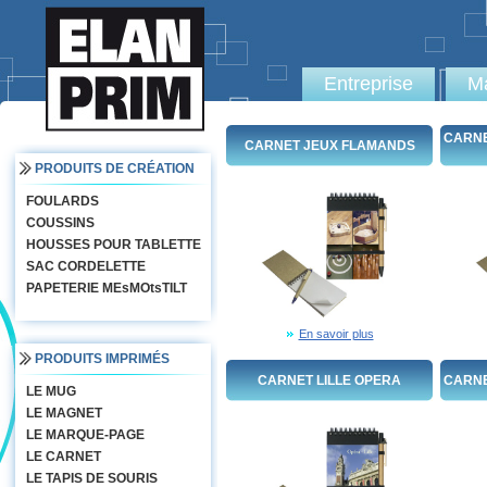
Entreprise
Ma
CARNE
CARNET JEUX FLAMANDS
PRODUITS DE CRÉATION
FOULARDS
COUSSINS
HOUSSES POUR TABLETTE
SAC CORDELETTE
PAPETERIE MEsMOtsTILT
En savoir plus
PRODUITS IMPRIMÉS
CARNET LILLE OPERA
CARNE
LE MUG
LE MAGNET
LE MARQUE-PAGE
LE CARNET
LE TAPIS DE SOURIS