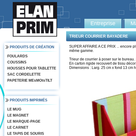
Entreprise
Ma
TRIEUR COURRIER BAYADERE
SUPER AFFAIRE A CE PRIX ... encore plu
PRODUITS DE CRÉATION
même gamme.
FOULARDS
Trieur de courrier à poser sur le bureau
COUSSINS
En carton rigide recouvert de tissu décor
Dimensions : Larg. 25 cm x fond 13 cm h
HOUSSES POUR TABLETTE
SAC CORDELETTE
PAPETERIE MEsMOtsTILT
PRODUITS IMPRIMÉS
LE MUG
LE MAGNET
LE MARQUE-PAGE
LE CARNET
LE TAPIS DE SOURIS