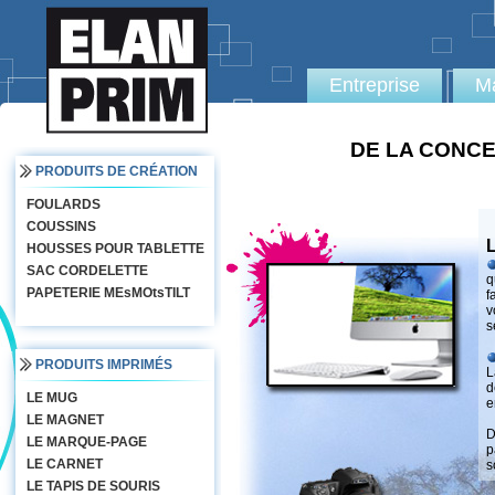
Entreprise
Ma
DE LA CONCE
PRODUITS DE CRÉATION
FOULARDS
COUSSINS
HOUSSES POUR TABLETTE
SAC CORDELETTE
q
PAPETERIE MEsMOtsTILT
f
v
s
PRODUITS IMPRIMÉS
L
d
LE MUG
e
LE MAGNET
D
LE MARQUE-PAGE
p
LE CARNET
s
LE TAPIS DE SOURIS