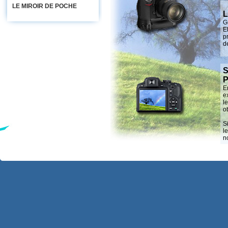
LE MIROIR DE POCHE
L
G
E
p
d
S
P
E
e
l
o
S
l
n